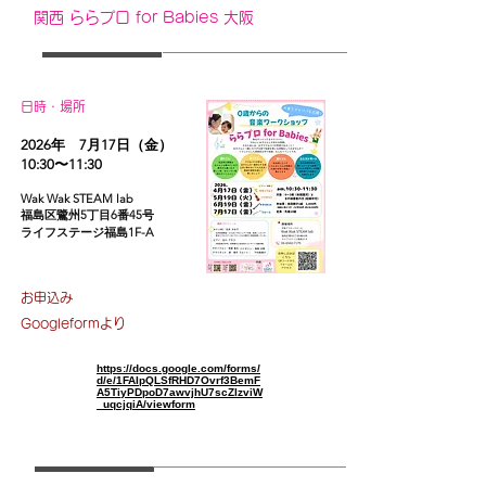
関西 ららプロ for Babies 大阪
日時・場所
2026年 7月17日（金）
​10:30〜11:30
Wak Wak STEAM lab
福島区鷺州5丁目6番45号
ライフステージ福島1F-A
お申込み
Googleformより
https://docs.google.com/forms/
d/e/1FAIpQLSfRHD7Ovrf3BemF
A5TiyPDpoD7awvjhU7scZlzviW
_uqcjqiA/viewform