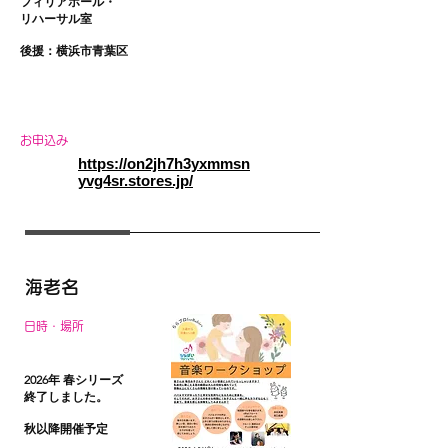
フィリアホール・
リハーサル室
​後援：横浜市青葉区
お申込み
https://on2jh7h3yxmmsn
yvg4sr.stores.jp/
海老名
日時・場所
2026年
​春シリーズ
終了しました。
秋以降開催予定