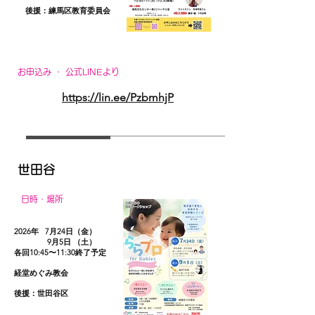
​ 後援：練馬区教育委員会
お申込み ・ 公式LINEより
https://lin.ee/PzbmhjP
世田谷
日時・場所
2026年
7月24日（金）
9月5日 （土）
各回10:45〜11:30終了予定 ​
経堂めぐみ教会
​後援：世田谷区