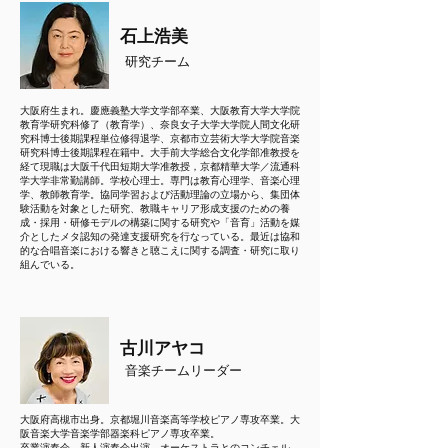
石上浩美
研究チーム
大阪府生まれ。慶應義塾大学文学部卒業、大阪教育大学大学院
教育学研究科修了（教育学）、奈良女子大学大学院人間文化研
究科博士後期課程単位修得退学、京都市立芸術大学大学院音楽
研究科博士後期課程在籍中。大手前大学総合文化学部准教授を
経て現職は大阪千代田短期大学准教授，京都精華大学／流通科
学大学非常勤講師。学校心理士。専門は教育心理学、音楽心理
学、教師教育学。協同学習および活動理論の立場から、集団体
験活動を対象とした研究、教職キャリア形成支援のための養
成・採用・研修モデルの構築に関する研究や「音育」活動を媒
介としたメタ認知の発達支援研究を行なっている。最近は協和
的な合唱音楽における響きと聴こえに関する調査・研究に取り
組んでいる。
​古川アヤコ
音楽チームリーダー
大阪府高槻市出身。京都堀川音楽高等学校ピアノ専攻卒業。大
阪音楽大学音楽学部器楽科ピアノ専攻卒業。
卒業演奏会、新人演奏会出演。オーケストラとのコンチェル