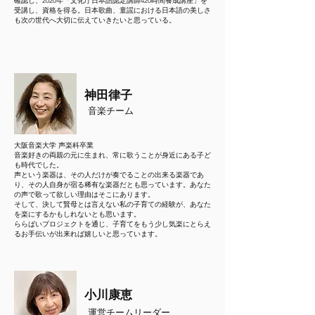
確認し、2020年「文化庁日本語認定講師420時間養成講座」を
受講し、資格を得る。日本歌曲、童謡における日本語の美しさ
も次の世代へ大切に伝えていきたいと思っている。
神田律子
音楽チーム
大阪音楽大学 声楽科卒業
音楽好きの両親の元に生まれ、常に歌うことが身近にある子ど
も時代でした。
声という楽器は、その人だけが奏でることの出来る楽器であ
り、その人自身が宿る稀有な楽器だとも思っています。あなた
の声で歌って欲しい理由はそこにあります。
そして、決して賢母とは言えない私の子育ての経験が、あなた
を楽にするかもしれないとも思います。
ららばいプロジェクトを通じ、子育てをもう少し気楽にとらえ
るお手伝いが出来れば嬉しいと思っています。
​小川康恵
​運営チームリーダー