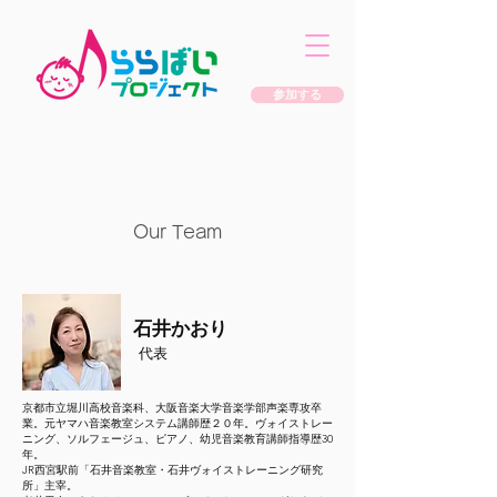
参加する
​Our Team
石井かおり
代表
京都市立堀川高校音楽科、大阪音楽大学音楽学部声楽専攻卒
業。元ヤマハ音楽教室システム講師歴２０年。ヴォイストレー
ニング、ソルフェージュ、ピアノ、幼児音楽教育講師指導歴30
年。
JR西宮駅前「石井音楽教室・石井ヴォイストレーニング研究
所」主宰。