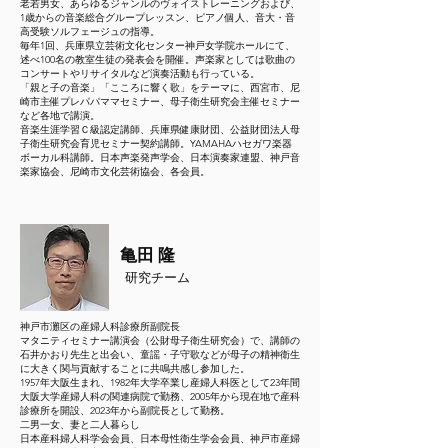
老若男女、あらゆるジャンルのヴォイストレーニングおよび、
1歳からの音楽総合グループレッスン、ピアノ個人、音大・音
高受験ソルフェージュの指導。
毎年1回、兵庫県立芸術文化センター神戸女学院ホールにて、
述べ100名の教室生徒の発表会を開催。声楽家としては歌曲の
コンサートやリサイタルなど演奏活動も行っている。
「親と子の音楽」「こころに響く歌」をテーマに、西宮市、尼
崎市主催プレパパママセミナー、母子衛生研究会主催セミナー
など各地で講演。
音楽生涯学習Ｃ級認定講師、兵庫県健康財団、公益財団法人母
子衛生研究会育児セミナー契約講師。YAMAHAハセガワ楽器
ボーカル科講師。日本声楽発声学会、日本演奏家連盟、神戸音
楽家協会、尼崎市文化芸術協会、各会員。
亀田 隆
​研究チーム
神戸市灘区の産婦人科診療所副院長
マタニティセミナー講演会（公財母子衛生研究会）で、講師の
石井かおり先生と出会い、童謡・子守歌などが母子の精神衛生
に大きく関与貢献することに共鳴共感し参加した。
1957年大阪生まれ、1982年大学卒業し産婦人科医として23年間
大阪大学産婦人科の関連病院で勤務、2005年から現在地で産科
診療所を開設、2023年から副院長として勤務。
二男一女、妻と二人暮らし
日本産科婦人科学会会員、日本母性衛生学会会員、神戸市産婦