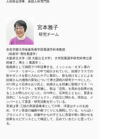
人科医会理事、産婦人科
​専門医
宮本雅子
研究チーム
奈良学園大学保健医療学部看護学科准教授
（助産学･母性看護学）
大阪府立大学（現 大阪公立大学） 大学院看護学研究科博士課
程修了。博士（ 看護学 ）。
助産師として病院で15年従事する。ミッシェル・オダン著の
「バース・リボーン」の中で紹介されていた、妊婦クラスでの
歌やダンスを取り入れたケアに着目し、歌を続けることによる
妊婦さんの感情の変化について博士課程の研究テーマにした。
2013年より石井かおり氏と、妊婦さんを対象に歌唱クラス「ペ
アレントクラフト」を実施し、歌は「活気」を高める効果があ
ることが明らかになった。2018年に、石井氏とともに、普及を
目的に「ららばいプロジェクト」の設立に関わる。現在は、メ
ンバーとして普及・研究活動を行っている。
音楽は箏･三絃の和楽器奏者として20年、洋楽はチェロを始
め、ラテン音楽の編曲や曲づくりにも挑戦している。ららばい
プロジェクトでは、妊娠中からの子どもに音楽や歌い聴かせる
効果をエビデンスとして検証して、広めていきたいと思ってい
る。