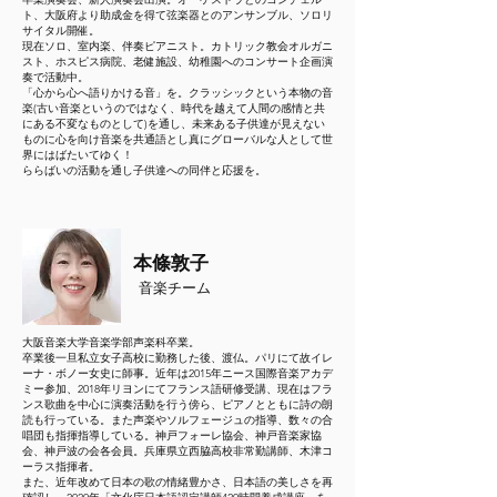
ト、大阪府より助成金を得て弦楽器とのアンサンブル、ソロリ
サイタル開催。
現在ソロ、室内楽、伴奏ピアニスト。カトリック教会オルガニ
スト、ホスピス病院、老健施設、幼稚園へのコンサート企画演
奏で活動中。
「心から心へ語りかける音」を。クラッシックという本物の音
楽(古い音楽というのではなく、時代を越えて人間の感情と共
にある不変なものとして)を通し、未来ある子供達が見えない
ものに心を向け音楽を共通語とし真にグローバルな人として世
界にはばたいてゆく！
ららばいの活動を通し子供達への同伴と応援を。
本條敦子
音楽チーム
大阪音楽大学音楽学部声楽科卒業。
卒業後一旦私立女子高校に勤務した後、渡仏。パリにて故イレ
ーナ・ボノー女史に師事。近年は2015年ニース国際音楽アカデ
ミー参加、2018年リヨンにてフランス語研修受講、現在はフラ
ンス歌曲を中心に演奏活動を行う傍ら、ピアノとともに詩の朗
読も行っている。また声楽やソルフェージュの指導、数々の合
唱団も指揮指導している。神戸フォーレ協会、神戸音楽家協
会、神戸波の会各会員。兵庫県立西脇高校非常勤講師、木津コ
ーラス指揮者。
また、近年改めて日本の歌の情緒豊かさ、日本語の美しさを再