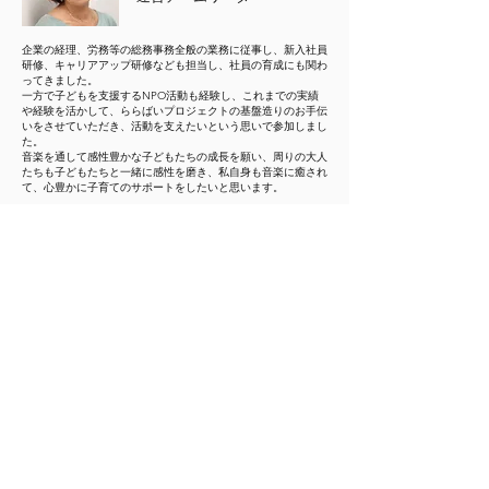
​企業の経理、労務等の総務事務全般の業務に従事し、新入社員
研修、キャリアアップ研修なども担当し、社員の育成にも関わ
ってきました。
一方で子どもを支援するNPO活動も経験し、これまでの実績
や経験を活かして、ららばいプロジェクトの基盤造りのお手伝
いをさせていただき、活動を支えたいという思いで参加しまし
た。
​音楽を通して感性豊かな子どもたちの成長を願い、周りの大人
たちも子どもたちと一緒に感性を磨き、私自身も音楽に癒され
て、心豊かに子育てのサポートをしたいと思います。
​衣川絵里子
ホールマネージャー
神戸新聞松方ホール、門真市民文化会館、神戸市立灘区民ホー
ル…と文化施設を渡り歩く。様々なホールから依頼を受け、地
域に密着した事業の企画・制作を行う傍ら、アートマネジメン
ト講座やレセプショニスト講座、アーティスト向けのアウトリ
ーチ講座など自治体・大学主催のセミナー等で講師を務める。
2017年起業、西宮市フレンテホールの指定管理者に選定され、
2018年より同ホール副館長、2023年4月より館長。相愛大学音
楽学部アートプロデュース専攻講師。こうべ文化芸術相談窓口
専門委員。