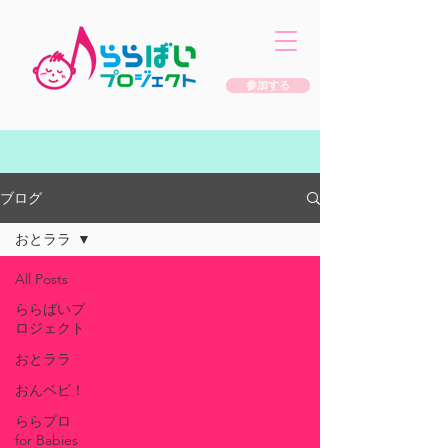
参加する
ブログ
おとララ
All Posts
ららばいプ
ロジェクト
おとララ
おんベビ！
ららプロ
for Babies