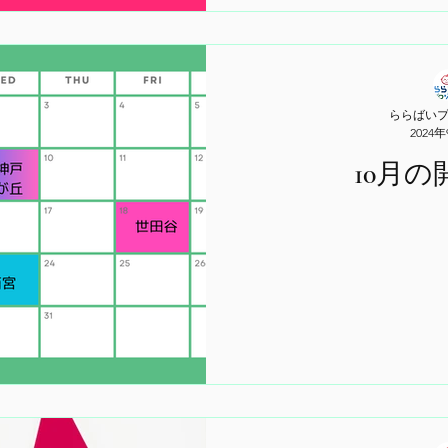
ららばい
2024
10月