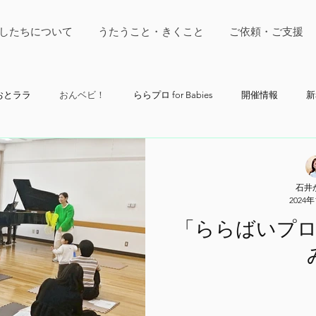
したちについて
うたうこと・きくこと
ご依頼・ご支援
おとララ
おんベビ！
ららプロ for Babies
開催情報
新
石井
2024
「ららばいプ