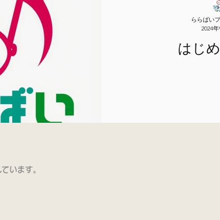
ららばい
2024
はじ
れています。