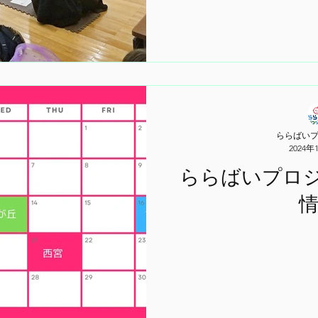
ららばい
2024年
ららばいプロジ