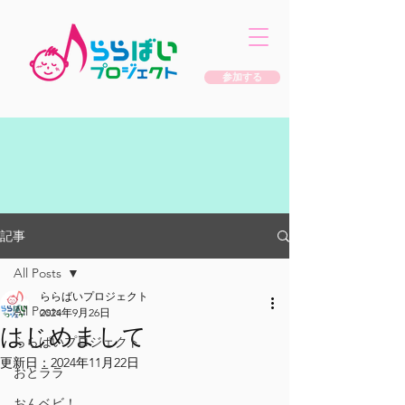
参加する
記事
All Posts
ららばいプロジェクト
All Posts
2024年9月26日
はじめまして
ららばいプロジェクト
更新日：
2024年11月22日
おとララ
おんベビ！