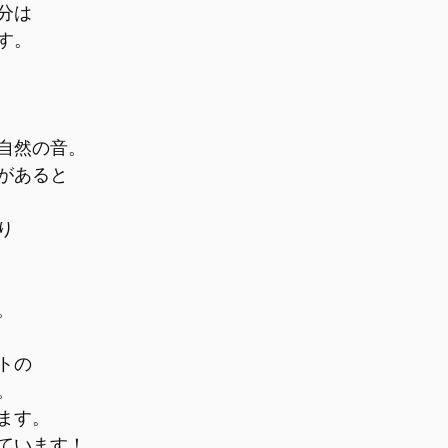
分は
す。
自然の音。
があると
り
。
トの
。
ます。
ています！