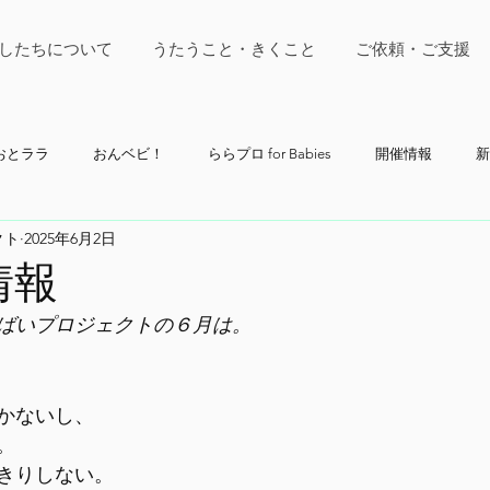
したちについて
うたうこと・きくこと
ご依頼・ご支援
おとララ
おんベビ！
ららプロ for Babies
開催情報
新
クト
2025年6月2日
情報
ばいプロジェクトの６月は。
かないし、
。
きりしない。