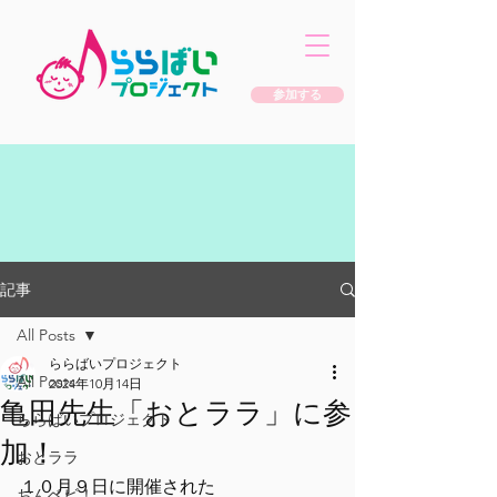
参加する
記事
All Posts
ららばいプロジェクト
All Posts
2024年10月14日
亀田先生「おとララ」に参
ららばいプロジェクト
加！
おとララ
１０月９日に開催された
おんベビ！