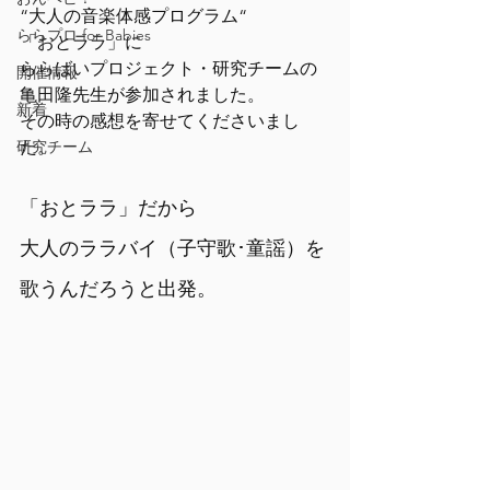
“大人の音楽体感プログラム“
ららプロ for Babies
「おとララ」に
ららばいプロジェクト・研究チームの
開催情報
亀田隆先生が参加されました。
新着
その時の感想を寄せてくださいまし
研究チーム
た。
「おとララ」だから　　　　　
大人のララバイ（子守歌･童謡）を
歌うんだろうと出発。