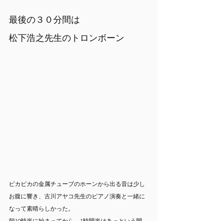
最後の３０分間は
松下浩之先生のトロンボーン
ピカピカの金属チューブのホーンから出る音は少し
お腹に響き、古川アヤコ先生のピアノ演奏と一緒に
なって素晴らしかった。
朝10時半に始まってから、1時間半はあっという間。