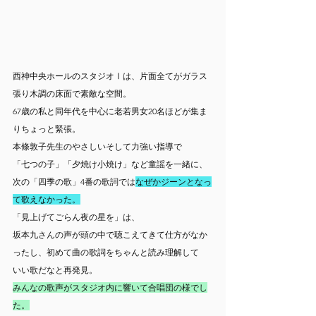
西神中央ホールのスタジオⅠは、片面全てがガラス
張り木調の床面で素敵な空間。
67歳の私と同年代を中心に老若男女20名ほどが集ま
りちょっと緊張。
本條敦子先生のやさしいそして力強い指導で
「七つの子」「夕焼け小焼け」など童謡を一緒に、
次の「四季の歌」4番の歌詞では
なぜかジーンとなっ
て歌えなかった。
「見上げてごらん夜の星を」は、
坂本九さんの声が頭の中で聴こえてきて仕方がなか
ったし、初めて曲の歌詞をちゃんと読み理解して
いい歌だなと再発見。
みんなの歌声がスタジオ内に響いて合唱団の様でし
た。