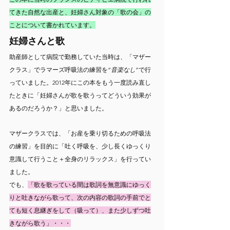
てきた自然な出産と、妊婦さん対象の「歌の会」の
ことについて書かれています。
妊婦さんと歌
助産師として病院で勤務していた当時は、「マザー
クラス」でラマーズ呼吸法の練習を“
音楽なし
”で行
っていました。2012年にこの本をもう一度読み直し
たときに「妊婦さんが歌を歌うってどういう効果が
あるのだろうか？」と思いました。
マザークラスでは、「お産を乗り切るための呼吸法
の練習」を目的に「吐く呼吸を、少し長くゆっくり
意識して行うこと＋全身のリラックス」を行ってい
ました。
でも、
「歌を歌っている間は歌詞を無意識にゆっく
りと吐きながら歌って、次の内容の歌詞の手前でと
ても短く息継ぎをして（吸って）、また少しずつ吐
きながら歌う」・・・