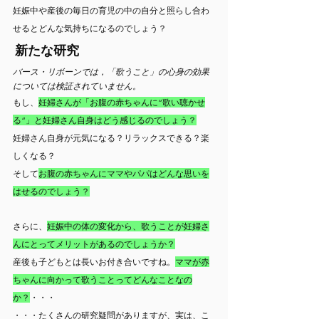
妊娠中や産後の毎日の育児の中の自分と照らし合わ
せるとどんな気持ちになるのでしょう？
新たな研究
バース・リボーンでは，「歌うこと」の心身の効果
については検証されていません。
もし、
妊婦さんが「お腹の赤ちゃんに“歌い聴かせ
る“」と妊婦さん自身はどう感じるのでしょう？
妊婦さん自身が元気になる？リラックスできる？楽
しくなる？
そして
お腹の赤ちゃんにママやパパはどんな思いを
はせるのでしょう？
さらに、
妊娠中の体の変化から、歌うことが妊婦さ
んにとってメリットがあるのでしょうか？
産後も子どもとは長いお付き合いですね。
ママが赤
ちゃんに向かって歌うことってどんなことなの
か？
・・・
・・・たくさんの研究疑問がありますが、実は、こ