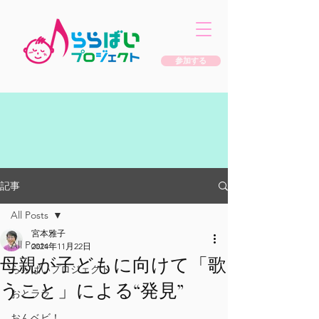
参加する
記事
All Posts
宮本雅子
All Posts
2024年11月22日
母親が子どもに向けて「歌
ららばいプロジェクト
うこと」による“発見”
おとララ
おんベビ！