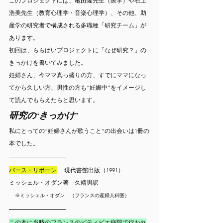
このプロジェクトには、亀田隆先生（医学）や石上
浩美先生（教育心理学・音楽心理学）、その他、助
産学の研究者で構成される多職種「研究チーム」が
あります。
初回は、ららばいプロジェクトに「なぜ研究？」の
きっかけを書いてみました。
妊婦さん、今ママ真っ盛りの方、すでにママになっ
てから久しい方、男性の方も“妊娠中“をイメージし
て読んでもらえたらと思います。
研究の“きっかけ”
私にとっての“妊婦さんが歌うこと“の出会いは1冊の
本でした。
バース・リボーン
 　現代書館出版（1991）
ミッシェル・オダン著　久靖男訳　　　　　　　
※ミッシェル・オダン　（フランスの産婦人科医）
この本に当時のフランスのピティビエ病院で行われ