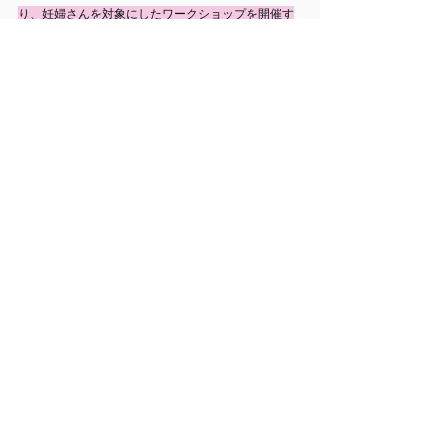
り、妊婦さんを対象にしたワークショップを開催す
るなど下準備を進めてきました。
 現在は、ららばいプロジェクトでは「おんベビ！」
で調査を行っています。
次回は、「歌うこと」にまつわるいろいろな疑問に
対して、わかってきたことを綴ってみたいと思いま
す。
すべて表示
最新記事