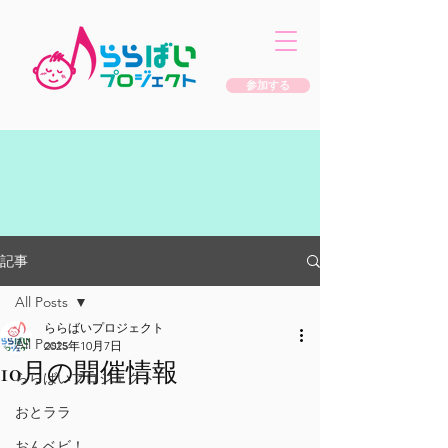
参加する
記事
All Posts
ららばいプロジェクト
All Posts
2025年10月7日
10月の開催情報
ららばいプロジェクト
おとララ
おんベビ！