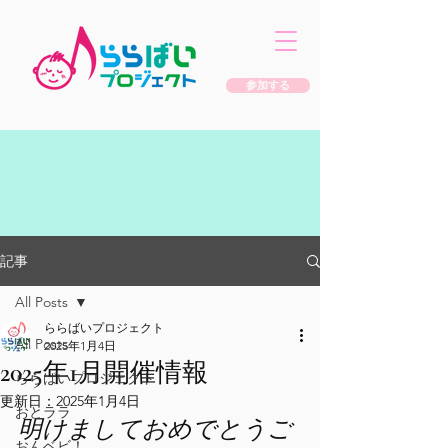
参加する
記事
All Posts
ららばいプロジェクト
All Posts
2025年1月4日
2025年1月開催情報
ららばいプロジェクト
更新日：
2025年1月4日
おとララ
明けましておめでとうご
おんベビ！