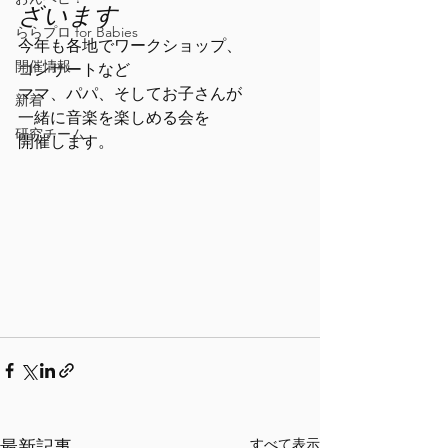
ざいます
ららプロ for Babies
今年も各地でワークショップ、
開催情報
コンサートなど
ママ、パパ、そしてお子さんが
新着
一緒に音楽を楽しめる会を
研究チーム
開催します。
すべて表示
最新記事