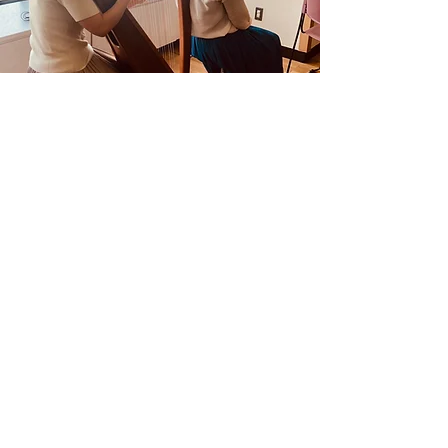
聴くこと
​自然な音が持つ広い周波数の音を体験しまし
ょう。
MORE
​Event
​関西・関東でさまざまなイベント
が行われています。
​ぜひ参加してください。